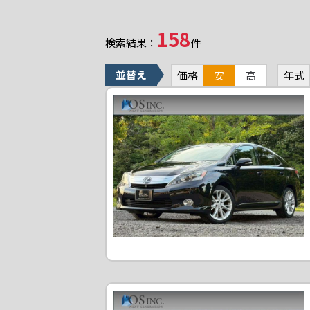
158
検索結果：
件
並替え
価格
安
高
年式