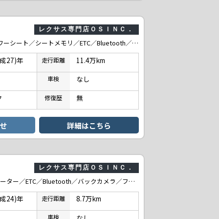
レクサス専門店ＯＳＩＮＣ．
200h VerC ／サンルーフ／クルーズコントロール／シートヒーター／パワーシート／シートメモリ／ETC／Bluetooth／バックカメラ／電動格納ミラー／プッシュスタート／フルセグTV／USB接続／LEDヘッドライト
平成27)年
11.4万km
走行
距離
なし
車検
ク
無
修復
歴
せ
詳細はこちら
レクサス専門店ＯＳＩＮＣ．
200h Fスポーツ ／クルーズコントロール／コーナーセンサー／シートヒーター／ETC／Bluetooth／バックカメラ／フルセグTV／USB接続／電動格納ミラー／プッシュスタート／LEDヘッドライト
平成24)年
8.7万km
走行
距離
なし
車検