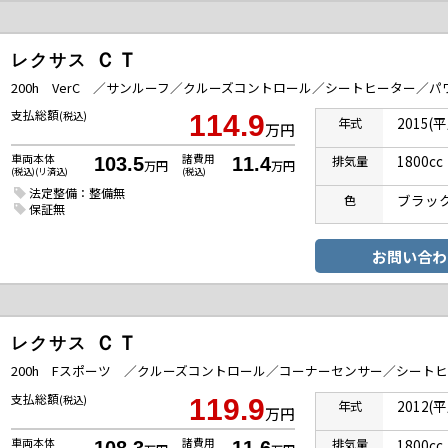
ＣＴ
レクサス
支払総額
(税込)
114.9
2015(
年式
万円
車両本体
諸費用
1800cc
排気
量
103.5
11.4
万円
万円
(税込)(リ済込)
(税込)
法定整備：整備無
ブラッ
色
保証無
お問い合わ
ＣＴ
レクサス
支払総額
(税込)
119.9
2012(
年式
万円
車両本体
諸費用
1800cc
排気
量
108.3
11.6