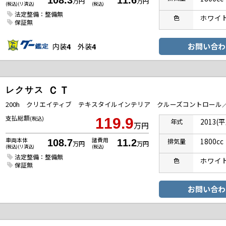
万円
万円
(税込)(リ済込)
(税込)
法定整備：整備無
色
保証無
内装
4
外装
4
お問い合わ
ＣＴ
レクサス
支払総額
(税込)
119.9
2013(
年式
万円
車両本体
諸費用
1800cc
排気
量
108.7
11.2
万円
万円
(税込)(リ済込)
(税込)
法定整備：整備無
色
保証無
お問い合わ