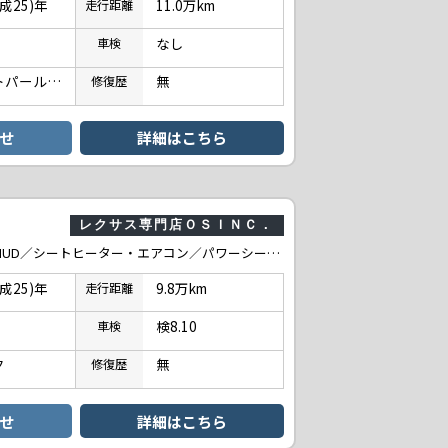
平成25)年
11.0万km
走行
距離
なし
車検
ホワイトパールクリスタルシャイン
無
修復
歴
せ
詳細はこちら
レクサス専門店ＯＳＩＮＣ．
250h VerL 後期／レーダークルーズコントロール／コーナーセンサー／HUD／シートヒーター・エアコン／パワーシート／シートメモリ／ETC／Bluetooth／バックカメラ／プッシュスタート／電動格納ミラー／TV
平成25)年
9.8万km
走行
距離
検8.10
車検
ク
無
修復
歴
せ
詳細はこちら