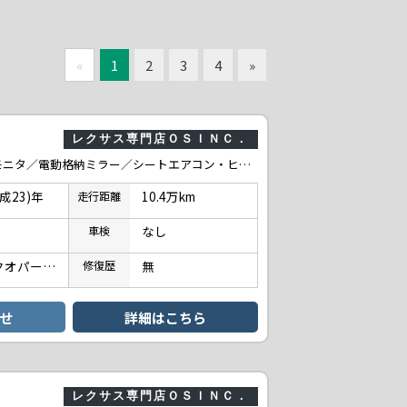
«
1
2
3
4
»
レクサス専門店ＯＳＩＮＣ．
250h VerI ／クルーズコントロール／コーナーセンサ／フロントビューモニタ／電動格納ミラー／シートエアコン・ヒーター／プッシュスタート／パワーシート／シートメモリー／ETC／バックカメラ／BLKレザー／オートライト
平成23)年
10.4万km
走行
距離
なし
車検
ブラックオパールマイカ
無
修復
歴
せ
詳細はこちら
レクサス専門店ＯＳＩＮＣ．