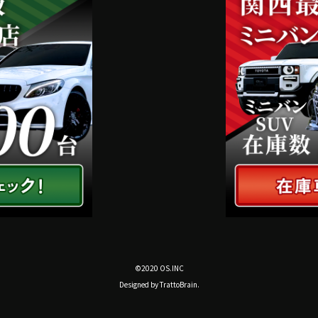
©2020 OS.INC
Designed by
TrattoBrain.