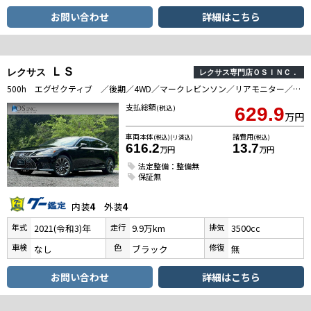
お問い合わせ
詳細はこちら
ＬＳ
レクサス
レクサス専門店ＯＳＩＮＣ．
500h エグゼクティブ ／後期／4WD／マークレビンソン／リアモニター／全周囲カメラ／HUD／BSM／衝突軽減／レーダークルーズ／レーンキープ／コーナーセンサー／電動リアゲート／シートヒーター・エアコン／ETC2．0
支払総額
(税込)
629.9
万円
車両本体
諸費用
(税込)(リ済込)
(税込)
616.2
13.7
万円
万円
法定整備：整備無
保証無
内装
4
外装
4
年式
走行
排気
2021(令和3)年
9.9万km
3500cc
車検
色
修復
なし
ブラック
無
お問い合わせ
詳細はこちら