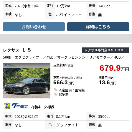
年式
走行
排気
2023(令和5)年
3.2万km
2400cc
車検
色
修復
なし
ホワイトノーヴァガラスフレーク
無
お問い合わせ
詳細はこちら
ＬＳ
レクサス
レクサス専門店ＯＳＩＮＣ．
500h エグゼクティブ ／4WD／マークレビンソン／リアモニター／HUD／BSM／デジタルインナーミラー／全周囲カメラ／シートヒータ・エアコン／パワーバックドア／レーダークルーズ／レーンキープ／コーナーセンサー／ETC2．0
支払総額
(税込)
679.9
万円
車両本体
諸費用
(税込)(リ済込)
(税込)
666.3
13.6
万円
万円
法定整備：整備無
保証無
内装
4
外装
5
年式
走行
排気
2023(令和5)年
8.1万km
3500cc
車検
色
修復
なし
グラファイトブラックガラスフレーク
無