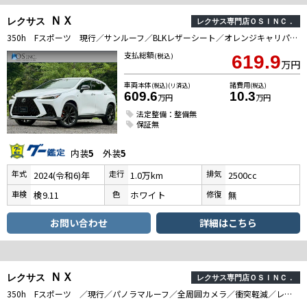
ＮＸ
レクサス
レクサス専門店ＯＳＩＮＣ．
350h Fスポーツ 現行／サンルーフ／BLKレザーシート／オレンジキャリパー／BSM／全周囲カメラ／パワーバックドア／コーナーセンサー／衝突軽減／レーダークルーズ／レーンキープ／シートヒーター・エアコン／ETC2．0
支払総額
(税込)
619.9
万円
車両本体
諸費用
(税込)(リ済込)
(税込)
609.6
10.3
万円
万円
法定整備：整備無
保証無
内装
5
外装
5
年式
走行
排気
2024(令和6)年
1.0万km
2500cc
車検
色
修復
検9.11
ホワイト
無
お問い合わせ
詳細はこちら
ＮＸ
レクサス
レクサス専門店ＯＳＩＮＣ．
350h Fスポーツ ／現行／パノラマルーフ／全周囲カメラ／衝突軽減／レーダークルーズコントロール／コーナーセンサ／BSM／ハンドルヒータ／シートヒーター・エアコン／パワーシート／シートメモリ／電動リアゲート／バックカメラ