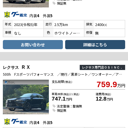
保証無
内装
4
外装
5
年式
走行
排気
2023(令和5)年
2.5万km
2400cc
車検
色
修復
なし
ホワイトノーヴァガラスフレーク
無
お問い合わせ
詳細はこちら
ＲＸ
レクサス
レクサス専門店ＯＳＩＮＣ．
500h Fスポーツパフォーマンス ／現行／黒革シート／ワンオーナー／アドバンスドドライブ／パノラマルーフ／全周囲カメラ／衝突軽減／レーダークルーズコントロール／コーナーセンサー／ハンドルヒーター／シートヒーター・エアコン／パワーシート
支払総額
(税込)
759.9
万円
車両本体
諸費用
(税込)(リ済込)
(税込)
747.1
12.8
万円
万円
法定整備：整備無
保証無
内装
4
外装
5