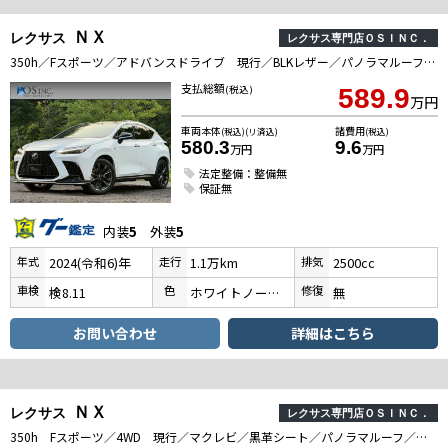
ＮＸ
レクサス
レクサス専門店ＯＳＩＮＣ．
350h／Fスポーツ／アドバンスドライブ 現行／BLKレザー／パノラマルーフ／デジタルインナーミラー／全周囲カメラ／BSM／HUD／ルーフレール／パワーバックドア／シートヒーター・エアコン／電動格納ミラー／衝突軽減／レーダークルーズ／ETC
支払総額
(税込)
589.9
万円
車両本体
諸費用
(税込)(リ済込)
(税込)
580.3
9.6
万円
万円
法定整備：整備無
保証無
内装
5
外装
5
年式
走行
排気
2024(令和6)年
1.1万km
2500cc
車検
色
修復
検8.11
ホワイトノーヴァガラスフレーク
無
お問い合わせ
詳細はこちら
ＮＸ
レクサス
レクサス専門店ＯＳＩＮＣ．
350h Fスポーツ／4WD 現行／マクレビ／黒革シート／パノラマルーフ／デジタルインナーミラー／全周囲カメラ／パワーバックドア／オレンジキャリパー／シートヒーター・エアコン／衝突軽減／レーダークルーズ／コーナーセンサー／ETC