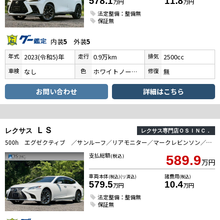
578.1
11.8
万円
万円
法定整備：整備無
保証無
内装
5
外装
5
年式
走行
排気
2023(令和5)年
0.9万km
2500cc
車検
色
修復
なし
ホワイトノーヴァガラスフレーク
無
お問い合わせ
詳細はこちら
ＬＳ
レクサス
レクサス専門店ＯＳＩＮＣ．
500h エグゼクティブ ／サンルーフ／リアモニター／マークレビンソン／HUD／BSM／デジタルインナーミラー／全周囲カメラ／衝突軽減／レーダークルーズ／レーンキープ／コーナーセンサー／パワーバックドア／シートヒータ・エアコン
支払総額
(税込)
589.9
万円
車両本体
諸費用
(税込)(リ済込)
(税込)
579.5
10.4
万円
万円
法定整備：整備無
保証無