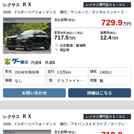
ＲＸ
レクサス
レクサス専門店ＯＳＩＮＣ．
500h Fスポーツパフォーマンス 現行／サンルーフ／デジタルインナーミラー／全周囲カメラ／アドバンスドライブ／BSM／パワーバックドア／衝突軽減／レーダークルーズ／レーンキープ／コーナーセンサー／シートヒーター・エアコン／ETC2．0
支払総額
(税込)
729.9
万円
車両本体
諸費用
(税込)(リ済込)
(税込)
717.5
12.4
万円
万円
法定整備：整備無
保証無
内装
4
外装
5
年式
走行
排気
2024(令和6)年
3.5万km
2400cc
車検
色
修復
なし
グラファイトブラックガラスフレーク
無
お問い合わせ
詳細はこちら
ＲＸ
レクサス
レクサス専門店ＯＳＩＮＣ．
500h Fスポーツパフォーマンス 現行／アドバンスドドライブ／マークレビンソン／サンルーフ／全周囲カメラ／衝突軽減／レーダークルーズコントロール／コーナーセンサー／BSM／ハンドルヒーター／シートヒーター・エアコン／電動リアゲート
支払総額
(税込)