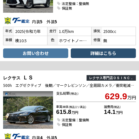
法定整備：整備無
保証無
内装
5
外装
5
年式
走行
排気
2025(令和7)年
1.0万km
2500cc
車検
色
修復
検10.5
ホワイトノーヴァガラスフレーク
無
お問い合わせ
詳細はこちら
ＬＳ
レクサス
レクサス専門店ＯＳＩＮＣ．
500h エグゼクティブ 後期／マークレビンソン／全周囲カメラ／衝突軽減／レーダークルーズコントロール／コーナーセンサー／HUD／BSM／ハンドルヒーター／シートヒーター・エアコン／パワーシート／ETC／電動リアゲート
支払総額
(税込)
629.9
万円
車両本体
諸費用
(税込)(リ済込)
(税込)
615.8
14.1
万円
万円
法定整備：整備無
保証無
内装
4
外装
5