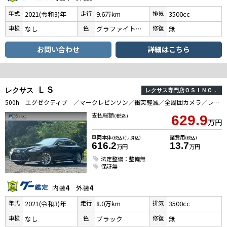
年式
走行
排気
2021(令和3)年
9.6万km
3500cc
車検
色
修復
なし
グラファイトブラックガラスフレーク
無
お問い合わせ
詳細はこちら
ＬＳ
レクサス
レクサス専門店ＯＳＩＮＣ．
500h エグゼクティブ ／マークレビンソン／衝突軽減／全周囲カメラ／レーダークルーズコントロール／コーナーセンサー／HUD／BSM／ハンドルヒーター／シートヒーター・エアコン／パワーシート／シートメモリ／電動リアゲート
支払総額
(税込)
629.9
万円
車両本体
諸費用
(税込)(リ済込)
(税込)
616.2
13.7
万円
万円
法定整備：整備無
保証無
内装
4
外装
4
年式
走行
排気
2021(令和3)年
8.0万km
3500cc
車検
色
修復
なし
ブラック
無