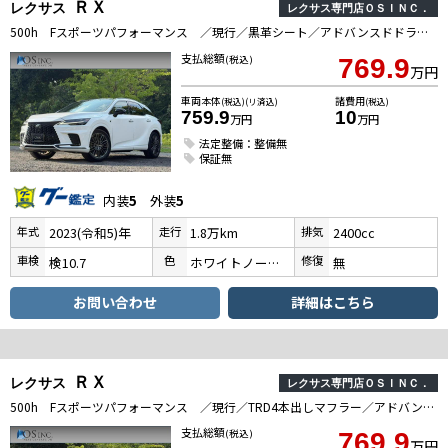
ＲＸ
レクサス
レクサス専門店ＯＳＩＮＣ．
500h Fスポーツパフォーマンス ／現行／黒革シート／アドバンスドドライブ／パノラマルーフ／全周囲カメラ／衝突軽減／レーダークルーズ／コーナーセンサー／BSM／ハンドルヒーター／シートヒーター・エアコン／パワーシート／シートメモリ
支払総額
(税込)
769.9
万円
車両本体
諸費用
(税込)(リ済込)
(税込)
759.9
10
万円
万円
法定整備：整備無
保証無
内装
5
外装
5
年式
走行
排気
2023(令和5)年
1.8万km
2400cc
車検
色
修復
検10.7
ホワイトノーヴァガラスフレーク
無
お問い合わせ
詳細はこちら
ＲＸ
レクサス
レクサス専門店ＯＳＩＮＣ．
500h Fスポーツパフォーマンス ／現行／TRD4本出しマフラー／アドバンスドドライブ／パノラマルーフ／全周囲カメラ／衝突軽減／レーダークルーズ／コーナーセンサー／BSM／ハンドルヒーター／シートヒーター・エアコン／電動リアゲート
支払総額
(税込)
769.9
万円