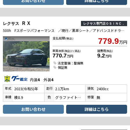
お問い合わせ
詳細はこちら
ＲＸ
レクサス
レクサス専門店ＯＳＩＮＣ．
500h Fスポーツパフォーマンス ／現行／黒革シート／アドバンスドドライブ／マークレビンソン／パノラマルーフ／全周囲カメラ／衝突軽減／レーダークルーズコントロール／コーナーセンサー／BSM／ハンドルヒーター／シートヒーター・エアコン
支払総額
(税込)
779.9
万円
車両本体
諸費用
(税込)(リ済込)
(税込)
770.7
9.2
万円
万円
法定整備：整備無
保証無
内装
4
外装
4
年式
走行
排気
2023(令和5)年
2.1万km
2400cc
車検
色
修復
検8.9
グラファイトブラックガラスフレーク
無
お問い合わせ
詳細はこちら