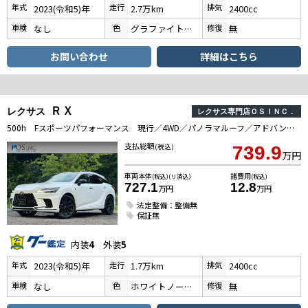
年式
走行
排気
2023(令和5)年
2.7万km
2400cc
車検
色
修復
なし
グラファイトブラックガラスフレーク
無
お問い合わせ
詳細はこちら
ＲＸ
レクサス
レクサス専門店ＯＳＩＮＣ．
500h Fスポーツパフォーマンス 現行／4WD／パノラマルーフ／アドバンスドライブ／BSM／デジタルインナーミラー／全周囲カメラ／パワーバックドア／衝突軽減／レーダークルーズ／レーンキープ／コーナーセンサー／ETC／電動リアゲート
支払総額
(税込)
739.9
万円
車両本体
諸費用
(税込)(リ済込)
(税込)
727.1
12.8
万円
万円
法定整備：整備無
保証無
内装
4
外装
5
年式
走行
排気
2023(令和5)年
1.7万km
2400cc
車検
色
修復
なし
ホワイトノーヴァガラスフレーク
無