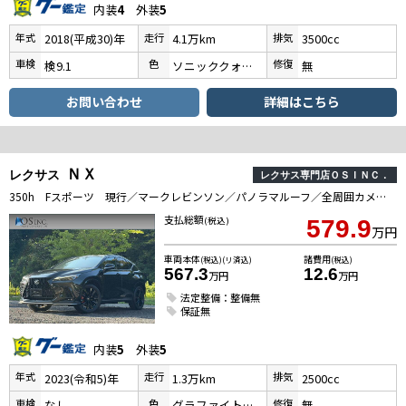
内装
4
外装
5
年式
走行
排気
2018(平成30)年
4.1万km
3500cc
車検
色
修復
検9.1
ソニッククォーツ
無
お問い合わせ
詳細はこちら
ＮＸ
レクサス
レクサス専門店ＯＳＩＮＣ．
350h Fスポーツ 現行／マークレビンソン／パノラマルーフ／全周囲カメラ／衝突軽減／レーダークルーズコントロール／コーナーセンサー／BSM／ハンドルヒーター／シートヒーター・エアコン／パワーシート／ETC／電動リアゲート
支払総額
(税込)
579.9
万円
車両本体
諸費用
(税込)(リ済込)
(税込)
567.3
12.6
万円
万円
法定整備：整備無
保証無
内装
5
外装
5
年式
走行
排気
2023(令和5)年
1.3万km
2500cc
車検
色
修復
なし
グラファイトブラックガラスフレーク
無