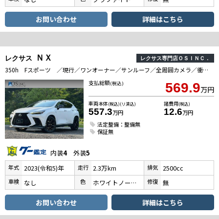
お問い合わせ
詳細はこちら
ＮＸ
レクサス
レクサス専門店ＯＳＩＮＣ．
350h Fスポーツ ／現行／ワンオーナー／サンルーフ／全周囲カメラ／衝突軽減／レーダークルーズコントロール／コーナーセンサー／BSM／ハンドルヒーター／シートヒーター・エアコン／パワーシート／シートメモリ／ETC
支払総額
(税込)
569.9
万円
車両本体
諸費用
(税込)(リ済込)
(税込)
557.3
12.6
万円
万円
法定整備：整備無
保証無
内装
4
外装
5
年式
走行
排気
2023(令和5)年
2.3万km
2500cc
車検
色
修復
なし
ホワイトノーヴァガラスフレーク
無
お問い合わせ
詳細はこちら