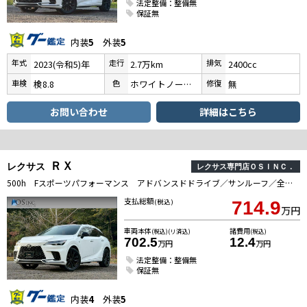
法定整備：整備無
保証無
内装
5
外装
5
年式
走行
排気
2023(令和5)年
2.7万km
2400cc
車検
色
修復
検8.8
ホワイトノーヴァガラスフレーク
無
お問い合わせ
詳細はこちら
ＲＸ
レクサス
レクサス専門店ＯＳＩＮＣ．
500h Fスポーツパフォーマンス アドバンスドドライブ／サンルーフ／全周囲カメラ／衝突軽減／レーダークルーズコントロール／コーナーセンサー／HUD／BSM／ハンドルヒーター／シートヒーター・エアコン／パワーシート／シートメモリ／ETC
支払総額
(税込)
714.9
万円
車両本体
諸費用
(税込)(リ済込)
(税込)
702.5
12.4
万円
万円
法定整備：整備無
保証無
内装
4
外装
5