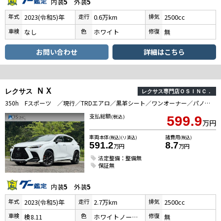
内装
5
外装
5
年式
走行
排気
2023(令和5)年
0.6万km
2500cc
車検
色
修復
なし
ホワイト
無
お問い合わせ
詳細はこちら
ＮＸ
レクサス
レクサス専門店ＯＳＩＮＣ．
350h Fスポーツ ／現行／TRDエアロ／黒革シート／ワンオーナー／パノラマルーフ／全周囲カメラ／衝突軽減／レーダークルーズ／コーナーセンサ／BSM／ハンドルヒーター／シートヒーターエアコン／パワーシート／電動リアゲート
支払総額
(税込)
599.9
万円
車両本体
諸費用
(税込)(リ済込)
(税込)
591.2
8.7
万円
万円
法定整備：整備無
保証無
内装
5
外装
5
年式
走行
排気
2023(令和5)年
2.7万km
2500cc
車検
色
修復
検8.11
ホワイトノーヴァガラスフレーク
無