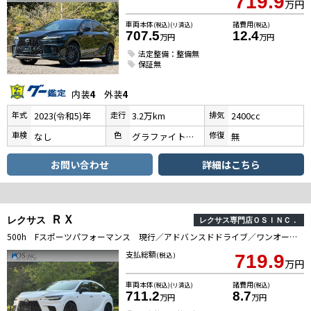
719.9
万円
車両本体
諸費用
(税込)(リ済込)
(税込)
707.5
12.4
万円
万円
法定整備：整備無
保証無
内装
4
外装
4
年式
走行
排気
2023(令和5)年
3.2万km
2400cc
車検
色
修復
なし
グラファイトブラックガラスフレーク
無
お問い合わせ
詳細はこちら
ＲＸ
レクサス
レクサス専門店ＯＳＩＮＣ．
500h Fスポーツパフォーマンス 現行／アドバンスドドライブ／ワンオーナー／サンルーフ／全周囲カメラ／衝突軽減／レーダークルーズ／コーナーセンサー／BSM／HUD／ハンドルヒーター／シートヒーター・エアコン／パワーシート／シートメモリ
支払総額
(税込)
719.9
万円
車両本体
諸費用
(税込)(リ済込)
(税込)
711.2
8.7
万円
万円