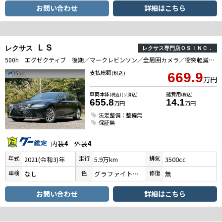
お問い合わせ
詳細はこちら
ＬＳ
レクサス
レクサス専門店ＯＳＩＮＣ．
500h エグゼクティブ 後期／マークレビンソン／全周囲カメラ／衝突軽減／レーダークルーズコントロール／コーナーセンサー／HUD／BSM／ハンドルヒーター／シートヒーター・エアコン／パワーシート／ETC／電動リアゲート
支払総額
(税込)
669.9
万円
車両本体
諸費用
(税込)(リ済込)
(税込)
655.8
14.1
万円
万円
法定整備：整備無
保証無
内装
4
外装
4
年式
走行
排気
2021(令和3)年
5.9万km
3500cc
車検
色
修復
なし
グラファイトブラックガラスフレーク
無
お問い合わせ
詳細はこちら