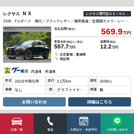
ＮＸ
レクサス
レクサス専門店ＯＳＩＮＣ．
350h Fスポーツ 現行／ブラックレザー／衝突軽減／全周囲カメラ／レーダークルーズ／コーナーセンサー／BSM／ハンドルヒーター／シートヒーター・エアコン／パワーシート／電動リアゲート／バックカメラ／デジタルインナーミラー
支払総額
(税込)
569.9
万円
車両本体
諸費用
(税込)(リ済込)
(税込)
557.7
12.2
万円
万円
法定整備：整備無
保証無
内装
4
外装
4
年式
走行
排気
2023(令和5)年
3.1万km
2500cc
車検
色
修復
なし
グラファイトブラックガラスフレーク
無
お問い合わせ
詳細はこちら
ＮＸ
レクサス
レクサス専門店ＯＳＩＮＣ．
在庫一覧
電話
お問合せ・来店予約
LINE問い合わせ
350h Fスポーツ ／現行／ワンオーナー／サンルーフ／全周囲カメラ／衝突軽減／レーダークルーズコントロール／コーナーセンサー／BSM／ハンドルヒーター／シートヒーター・エアコン／パワーシート／シートメモリ／電動リアゲート