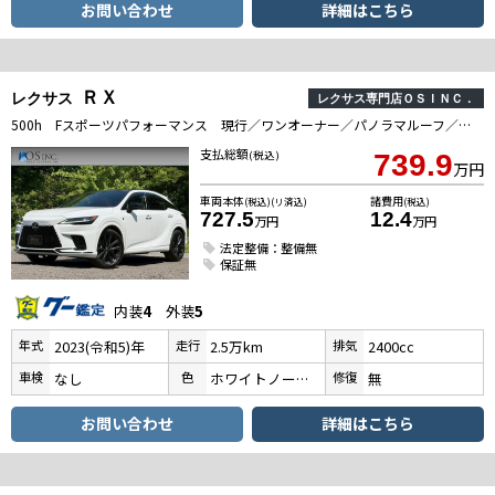
お問い合わせ
詳細はこちら
ＲＸ
レクサス
レクサス専門店ＯＳＩＮＣ．
500h Fスポーツパフォーマンス 現行／ワンオーナー／パノラマルーフ／アドバンスドライブ／デジタルインナーミラー／衝突軽減／BSM／全周囲カメラ／コーナーセンサ／パワーバックドア／シートヒータ・エアコン／Bluetooth／ETC
支払総額
(税込)
739.9
万円
車両本体
諸費用
(税込)(リ済込)
(税込)
727.5
12.4
万円
万円
法定整備：整備無
保証無
内装
4
外装
5
年式
走行
排気
2023(令和5)年
2.5万km
2400cc
車検
色
修復
なし
ホワイトノーヴァガラスフレーク
無
お問い合わせ
詳細はこちら