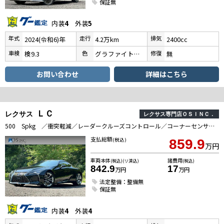
保証無
内装
4
外装
5
年式
走行
排気
2024(令和6)年
4.2万km
2400cc
車検
色
修復
検9.3
グラファイトブラックガラスフレーク
無
お問い合わせ
詳細はこちら
ＬＣ
レクサス
レクサス専門店ＯＳＩＮＣ．
500 Spkg ／衝突軽減／レーダークルーズコントロール／コーナーセンサー／BSM／ハンドルヒーター／シートヒーター・エアコン／パワーシート／シートメモリ／ETC／Bluetooth／バックカメラ／フルセグTV
支払総額
(税込)
859.9
万円
車両本体
諸費用
(税込)(リ済込)
(税込)
842.9
17
万円
万円
法定整備：整備無
保証無
内装
4
外装
4