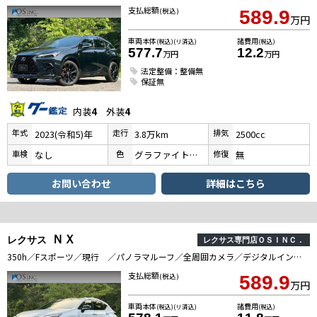
支払総額
(税込)
589.9
万円
車両本体
諸費用
(税込)(リ済込)
(税込)
577.7
12.2
万円
万円
法定整備：整備無
保証無
内装
4
外装
4
年式
走行
排気
2023(令和5)年
3.8万km
2500cc
車検
色
修復
なし
グラファイトブラックガラスフレーク
無
お問い合わせ
詳細はこちら
ＮＸ
レクサス
レクサス専門店ＯＳＩＮＣ．
350h／Fスポーツ／現行 ／パノラマルーフ／全周囲カメラ／デジタルインナーミラー／パワーバックドア／衝突軽減／レーダークルーズ／レーンキープ／コーナーセンサ／シートヒータ・エアコン／電動格納ミラー／パワーシート／ETC2．0
支払総額
(税込)
589.9
万円
車両本体
諸費用
(税込)(リ済込)
(税込)