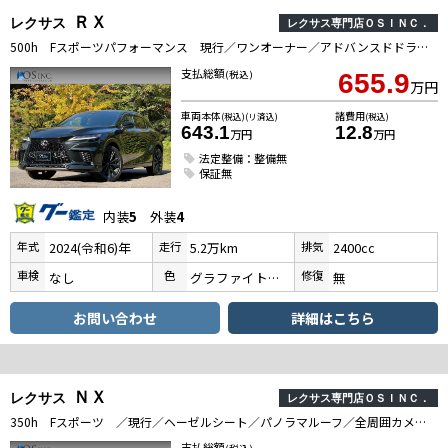
ＲＸ
レクサス
レクサス専門店ＯＳＩＮＣ．
500h Fスポーツパフォーマンス 現行／ワンオーナー／アドバンスドドライブ／サンルーフ／衝突軽減／全周囲カメラ／レーダークルーズコントロール／コーナーセンサー／BSM／ハンドルヒーター／シートヒーター・エアコン／シートメモリ／ETC
支払総額
(税込)
655.9
万円
車両本体
諸費用
(税込)(リ済込)
(税込)
643.1
12.8
万円
万円
法定整備：整備無
保証無
内装
5
外装
4
年式
走行
排気
2024(令和6)年
5.2万km
2400cc
車検
色
修復
なし
グラファイトブラックガラスフレーク
無
お問い合わせ
詳細はこちら
ＮＸ
レクサス
レクサス専門店ＯＳＩＮＣ．
350h Fスポーツ ／現行／ヘーゼルシート／パノラマルーフ／全周囲カメラ／衝突軽減／レーダークルーズコントロール／コーナーセンサ／BSM／ハンドルヒーター／シートヒーターエアコン／茶革シート／電動リアゲート／バックカメラ
支払総額