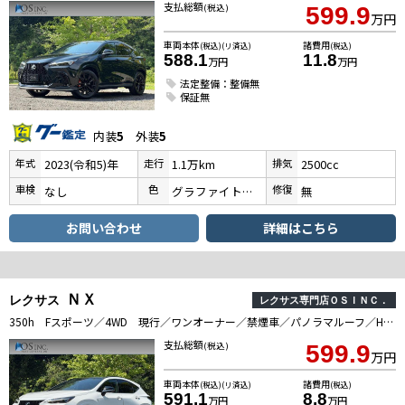
支払総額
(税込)
599.9
万円
車両本体
諸費用
(税込)(リ済込)
(税込)
588.1
11.8
万円
万円
法定整備：整備無
保証無
内装
5
外装
5
年式
走行
排気
2023(令和5)年
1.1万km
2500cc
車検
色
修復
なし
グラファイトブラックガラスフレーク
無
お問い合わせ
詳細はこちら
ＮＸ
レクサス
レクサス専門店ＯＳＩＮＣ．
350h Fスポーツ／4WD 現行／ワンオーナー／禁煙車／パノラマルーフ／HUD／BSM／オレンジキャリパー／デジタルインナーミラー／全周囲カメラ／シートヒーター・エアコン／電動リアゲート／レーダークルーズ／コーナーセンサ／ETC
支払総額
(税込)
599.9
万円
車両本体
諸費用
(税込)(リ済込)
(税込)
591.1
8.8
万円
万円