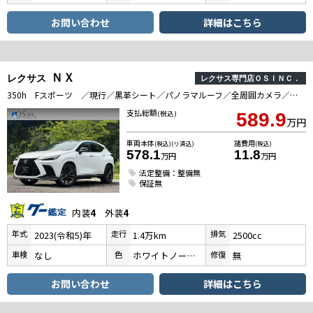
お問い合わせ
詳細はこちら
ＮＸ
レクサス
レクサス専門店ＯＳＩＮＣ．
350h Fスポーツ ／現行／黒革シート／パノラマルーフ／全周囲カメラ／衝突軽減／レーダークルーズコントロール／コーナーセンサー／BSM／ハンドルヒーター／シートヒーター・エアコン／パワーシート／ETC／電動リアゲート
支払総額
(税込)
589.9
万円
車両本体
諸費用
(税込)(リ済込)
(税込)
578.1
11.8
万円
万円
法定整備：整備無
保証無
内装
4
外装
4
年式
走行
排気
2023(令和5)年
1.4万km
2500cc
車検
色
修復
なし
ホワイトノーヴァガラスフレーク
無
お問い合わせ
詳細はこちら