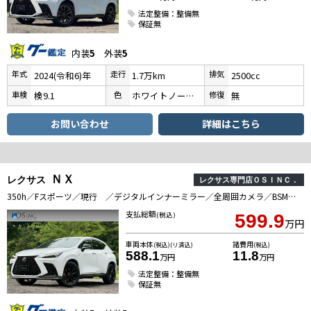
法定整備：整備無
保証無
内装
5
外装
5
年式
走行
排気
2024(令和6)年
1.7万km
2500cc
車検
色
修復
検9.1
ホワイトノーヴァガラスフレーク
無
お問い合わせ
詳細はこちら
ＮＸ
レクサス
レクサス専門店ＯＳＩＮＣ．
350h／Fスポーツ／現行 ／デジタルインナーミラー／全周囲カメラ／BSM／オレンジキャリパー／パワーバックドア／クリアランスソナー／レーンキープ／シートヒータ・エアコン／電動格納ミラー／パワーシート／BLKレザー／ETC2．0
支払総額
(税込)
599.9
万円
車両本体
諸費用
(税込)(リ済込)
(税込)
588.1
11.8
万円
万円
法定整備：整備無
保証無