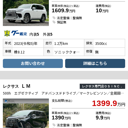
車両本体
諸費用
(税込)(リ済込)
(税込)
1609.9
10
万円
万円
法定整備：整備無
保証無
内装
5
外装
5
年式
走行
排気
2023(令和5)年
1.2万km
3500cc
車検
色
修復
検8.12
ソニッククォーツ
無
お問い合わせ
詳細はこちら
ＬＭ
レクサス
レクサス専門店ＯＳＩＮＣ．
500h エグゼクティブ アドバンスドドライブ／マークレビンソン／全周囲カメラ／衝突軽減／レーダークルーズコントロール／コーナーセンサー／ワンオーナー／ユニバーサルステップ／ハンドルヒーター／シートヒーター・エアコン／ETC
支払総額
(税込)
1399.9
万円
車両本体
諸費用
(税込)(リ済込)
(税込)
1390
9.9
万円
万円
法定整備：整備無