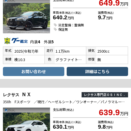
(税込)
649.9
万円
車両本体
諸費用
(税込)(リ済込)
(税込)
640.2
9.7
万円
万円
法定整備：整備無
保証無
内装
4
外装
5
年式
走行
排気
2025(令和7)年
1.1万km
2500cc
車検
色
修復
検10.3
グラファイトブラックガラスフレーク
無
お問い合わせ
詳細はこちら
ＮＸ
レクサス
レクサス専門店ＯＳＩＮＣ．
350h Fスポーツ ／現行／ヘーゼルシート／ワンオーナー／パノラマルーフ／全周囲カメラ／衝突軽減／レーダークルーズ／コーナーセンサー／BSM／ハンドルヒーター／シートヒーター・エアコン／電動リアゲート／ETC／茶革シート
支払総額
(税込)
639.9
万円
車両本体
諸費用
(税込)(リ済込)
(税込)
630.1
9.8
万円
万円