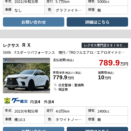
年式
走行
排気
2021(令和3)年
5.7万km
5000cc
車検
色
修復
なし
グラファイトブラックガラスフレーク
無
お問い合わせ
詳細はこちら
ＲＸ
レクサス
レクサス専門店ＯＳＩＮＣ．
500h Fスポーツパフォーマンス 現行／TRDフルエアロ／エアロダイナミクスミラーカバー／パノラマルーフ／プロジェクションカーテシ／スカッフイルミ／輻射ヒーター／デジタルインナーミラー／全席シートヒーター・クーラー／オレンジキャリパー
支払総額
(税込)
789.9
万円
車両本体
諸費用
(税込)(リ済込)
(税込)
779.9
10
万円
万円
法定整備：整備無
保証無
内装
4
外装
4
年式
走行
排気
2023(令和5)年
4.0万km
2400cc
車検
色
修復
検10.3
ホワイトノーヴァガラスフレーク
無