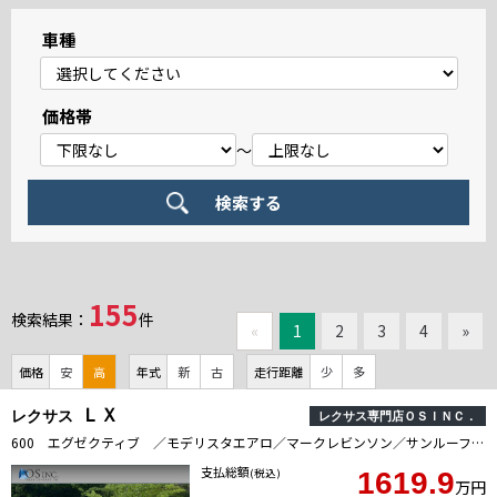
車種
価格帯
～
155
検索結果：
件
«
1
2
3
4
»
価格
安
高
年式
新
古
走行距離
少
多
ＬＸ
レクサス
レクサス専門店ＯＳＩＮＣ．
600 エグゼクティブ ／モデリスタエアロ／マークレビンソン／サンルーフ／全周囲カメラ／衝突軽減／レーダークルーズ／コーナーセンサー／HUD／BSM／ハンドルヒーター／シートヒーター・エアコン／置くだけ充電／クールボックス
支払総額
(税込)
1619.9
万円