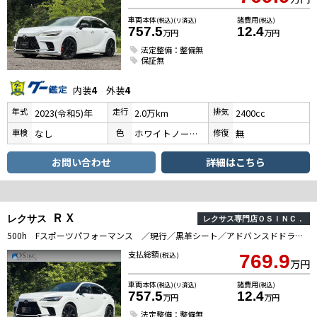
車両本体
諸費用
(税込)(リ済込)
(税込)
757.5
12.4
万円
万円
法定整備：整備無
保証無
内装
4
外装
4
年式
走行
排気
2023(令和5)年
2.0万km
2400cc
車検
色
修復
なし
ホワイトノーヴァガラスフレーク
無
お問い合わせ
詳細はこちら
ＲＸ
レクサス
レクサス専門店ＯＳＩＮＣ．
500h Fスポーツパフォーマンス ／現行／黒革シート／アドバンスドドライブ／パノラマルーフ／衝突軽減／全周囲カメラ／レーダークルーズコントロール／コーナーセンサ／BSM／ハンドルヒーター／シートヒーター・エアコン／パワーシート／ETC
支払総額
(税込)
769.9
万円
車両本体
諸費用
(税込)(リ済込)
(税込)
757.5
12.4
万円
万円
法定整備：整備無